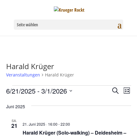
Seite wählen
Harald Krüger
Veranstaltungen
Harald Krüger
Veranstaltungen
6/21/2025
 - 
3/1/2026
Verans
Ver
Suche
Liste
Datum
Ans
Suche
Juni 2025
wählen.
Nav
und
SA.
21. Juni 2025 · 16:00
-
22:00
21
Ansich
Harald Krüger (Solo-walking) – Deidesheim –