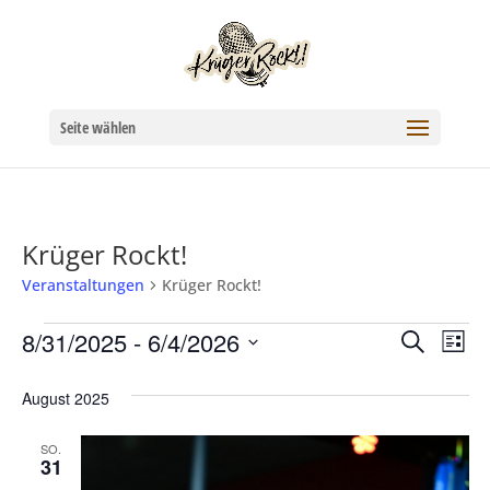
Seite wählen
Krüger Rockt!
Veranstaltungen
Krüger Rockt!
Veranstaltungen
8/31/2025
 - 
6/4/2026
Verans
Ver
Suche
Liste
Datum
Ans
Suche
August 2025
wählen.
Nav
und
SO.
31
Ansich