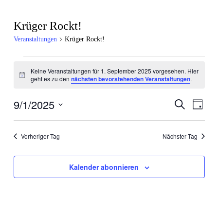
Krüger Rockt!
Veranstaltungen
Krüger Rockt!
Veranstaltungen
Keine Veranstaltungen für 1. September 2025 vorgesehen. Hier
Hinweis
für
geht es zu den
nächsten bevorstehenden Veranstaltungen
.
1.
9/1/2025
Veran
Veranstal
Suche
Tag
September
Ansic
Datum
Suche
wählen.
2025
Navig
und
Vorheriger Tag
Nächster Tag
Ansichten
Kalender abonnieren
Navigatio