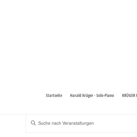
Hoffest
Startseite
Harald Krüger · Solo-Piano
KRÜGER 
Veranstaltungen
Hoffest
Veranstaltungen
Veranstaltungen
Bitte
Schlüsselwort
Suche
eingeben.