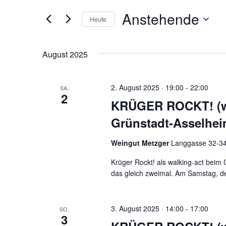
und
Suche
Anstehende
Heute
nach
Ansichten,
Datum
Veranstaltungen
Navigation
wählen.
Schlüsselwort.
August 2025
2. August 2025 · 19:00
-
22:00
SA.
2
KRÜGER ROCKT! (wa
Grünstadt-Asselhe
Weingut Metzger
Langgasse 32-34,
Krüger Rockt! als walking-act beim
das gleich zweimal. Am Samstag, d
3. August 2025 · 14:00
-
17:00
SO.
3