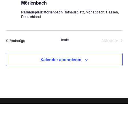
Naviga
Mörlenbach
Rathausplatz Mörlenbach
Rathausplatz, Mörlenbach, Hessen,
Deutschland
Heute
Nächste
Veranstaltungen
Vorherige
Veransta
Kalender abonnieren