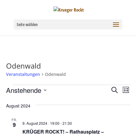
Seite wählen
Odenwald
Veranstaltungen
Odenwald
Veranstaltungen
Anstehende
Verans
Ver
Suche
Liste
Datum
Ans
Suche
August 2024
wählen.
Nav
und
FR.
9. August 2024 · 19:00
-
21:30
9
Ansich
KRÜGER ROCKT! – Rathausplatz –