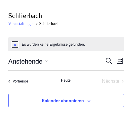
Schlierbach
Veranstaltungen
Schlierbach
Veranstaltungen
Es wurden keine Ergebnisse gefunden.
Hinweis
Anstehende
Veran
Veranstal
Suche
Liste
Ansic
Datum
Suche
wählen.
Navig
und
Heute
Nächste
Veranstaltungen
Vorherige
Veranstal
Ansichten
Navigatio
Kalender abonnieren