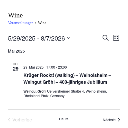
Wine
Veranstaltungen
Wine
5/29/2025
 - 
8/7/2026
Veranstaltungen
Veran
Veranstal
Suche
Liste
Ansic
Datum
Suche
wählen.
Mai 2025
Navig
und
DO.
Ansichten
29. Mai 2025 · 17:00
-
23:00
29
Krüger Rockt! (walking) – Weinolsheim –
Navigatio
Weingut Gröhl – 400-jähriges Jubiläum
Weingut Gröhl
Uelversheimer Straße 4, Weinolsheim,
Rheinland-Pfalz, Germany
Vorherige
Heute
Veranst
Nächste
Veranstaltungen