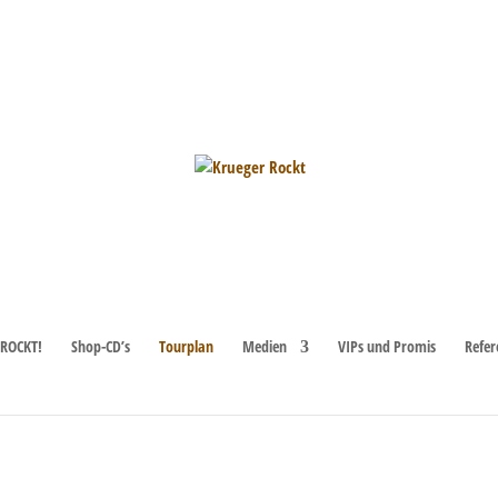
unden.
ROCKT!
Shop-CD’s
Tourplan
Medien
VIPs und Promis
Refer
 – Schatzkistl – Mann