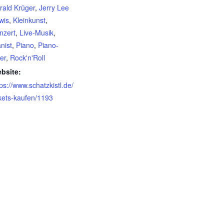
rald Krüger
,
Jerry Lee
wis
,
Kleinkunst
,
nzert
,
Live-Musik
,
nist
,
Piano
,
Piano-
ler
,
Rock'n'Roll
bsite:
tps://www.schatzkistl.de/
ckets-kaufen/1193