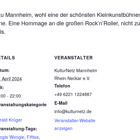
 zu Mannheim, wohl eine der schönsten Kleinkunstbühne
ne. Eine Hommage an die großen Rock’n’Roller, nicht zu
is.
ETAILS
VERANSTALTER
tum:
KulturNetz Mannheim
Rhein-Neckar e.V.
. April 2024
Telefon
it:
+49 6221 1224887
:00 - 22:00
E-Mail
ranstaltungskategorie
info@kulturnetz.de
rald Krüger
Veranstalter-Website
anzeigen
ranstaltung-Tags:
ogie Woogie
,
Fifties
,