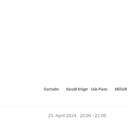
« Alle Veranstaltungen
Diese Veranstaltung hat bereits stattgef
Startseite
Harald Krüger · Solo-Piano
KRÜGER 
Harald Krüger
25. April 2024 · 20:00
-
22:00