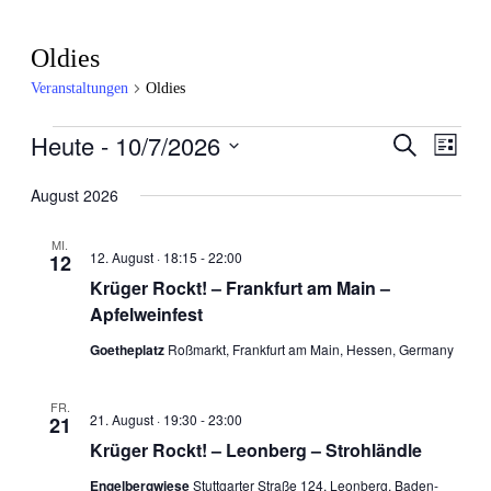
Oldies
Veranstaltungen
Oldies
Heute
 - 
10/7/2026
Veranstaltungen
Veran
Veranstal
Suche
Liste
Ansic
Datum
Suche
wählen.
August 2026
Navig
und
MI.
Ansichten
12. August · 18:15
-
22:00
12
Krüger Rockt! – Frankfurt am Main –
Navigatio
Apfelweinfest
Goetheplatz
Roßmarkt, Frankfurt am Main, Hessen, Germany
FR.
21. August · 19:30
-
23:00
21
Krüger Rockt! – Leonberg – Strohländle
Engelbergwiese
Stuttgarter Straße 124, Leonberg, Baden-