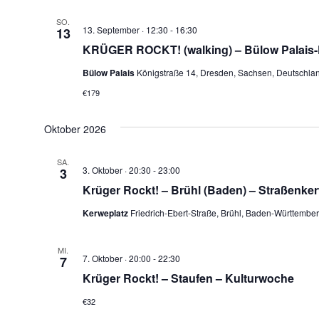
SO.
13. September · 12:30
-
16:30
13
KRÜGER ROCKT! (walking) – Bülow Palais
Bülow Palais
Königstraße 14, Dresden, Sachsen, Deutschla
€179
Oktober 2026
SA.
3. Oktober · 20:30
-
23:00
3
Krüger Rockt! – Brühl (Baden) – Straßenke
Kerweplatz
Friedrich-Ebert-Straße, Brühl, Baden-Württembe
MI.
7. Oktober · 20:00
-
22:30
7
Krüger Rockt! – Staufen – Kulturwoche
€32