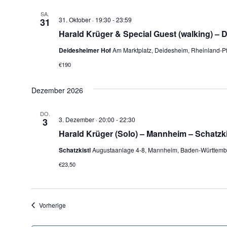
SA.
31. Oktober · 19:30
-
23:59
31
Harald Krüger & Special Guest (walking) –
Deidesheimer Hof
Am Marktplatz, Deidesheim, Rheinland-Pf
€190
Dezember 2026
DO.
3. Dezember · 20:00
-
22:30
3
Harald Krüger (Solo) – Mannheim – Schatzki
Schatzkistl
Augustaanlage 4-8, Mannheim, Baden-Württemb
€23,50
Veranstaltungen
Vorherige