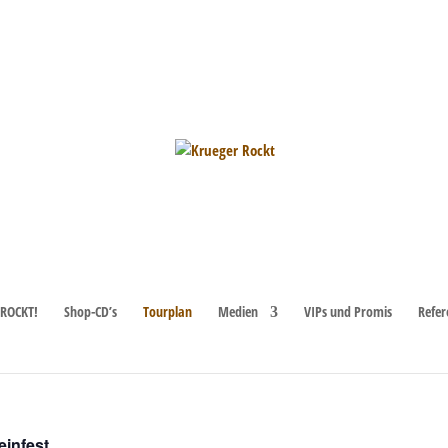
ROCKT!
Shop-CD’s
Tourplan
Medien
VIPs und Promis
Refer
einfest