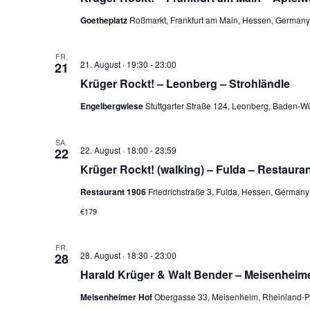
Goetheplatz
Roßmarkt, Frankfurt am Main, Hessen, Germany
FR.
21. August · 19:30
-
23:00
21
Krüger Rockt! – Leonberg – Strohländle
Engelbergwiese
Stuttgarter Straße 124, Leonberg, Baden-
SA.
22. August · 18:00
-
23:59
22
Krüger Rockt! (walking) – Fulda – Restaura
Restaurant 1906
Friedrichstraße 3, Fulda, Hessen, Germany
€179
FR.
28. August · 18:30
-
23:00
28
Harald Krüger & Walt Bender – Meisenheime
Meisenheimer Hof
Obergasse 33, Meisenheim, Rheinland-Pf