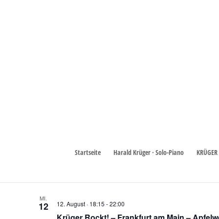
Show
Veranstaltungen
Show
Veranstaltungen
Heute
 - 
12/3/2026
Startseite
Harald Krüger · Solo-Piano
KRÜGER 
Datum
August 2026
wählen.
MI.
12. August · 18:15
-
22:00
12
Krüger Rockt! – Frankfurt am Main – Apfelw