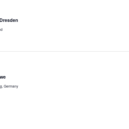
-Dresden
nd
rwe
rg, Germany