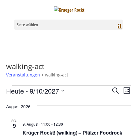
Seite wählen
walking-act
Veranstaltungen
walking-act
Veranstaltungen
Heute
 - 
9/10/2027
Verans
Ver
Suche
Liste
Datum
Ans
Suche
August 2026
wählen.
Nav
und
SO.
9. August · 11:00
-
12:30
9
Ansich
Krüger Rockt! (walking) – Pfälzer Foodrock