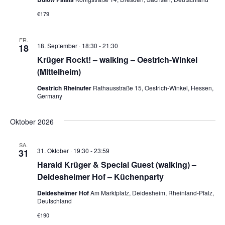
€179
FR.
18. September · 18:30
-
21:30
18
Krüger Rockt! – walking – Oestrich-Winkel
(Mittelheim)
Oestrich Rheinufer
Rathausstraße 15, Oestrich-Winkel, Hessen,
Germany
Oktober 2026
SA.
31. Oktober · 19:30
-
23:59
31
Harald Krüger & Special Guest (walking) –
Deidesheimer Hof – Küchenparty
Deidesheimer Hof
Am Marktplatz, Deidesheim, Rheinland-Pfalz,
Deutschland
€190