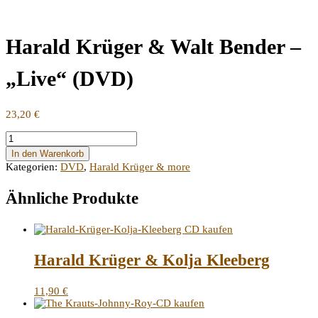
Harald Krüger & Walt Bender –
„Live“ (DVD)
23,20
€
Harald
Krüger
In den Warenkorb
&
Kategorien:
DVD
,
Harald Krüger & more
Walt
Bender
Ähnliche Produkte
-
"Live"
(DVD)
Menge
Harald Krüger & Kolja Kleeberg
11,90
€