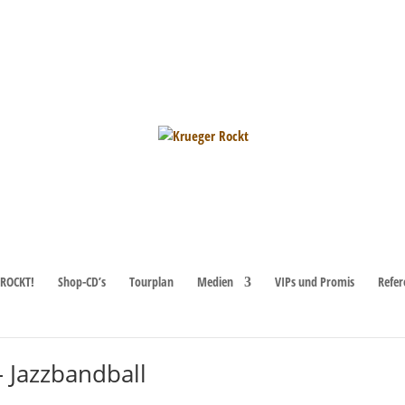
aden) – Straßenkerwe
ROCKT!
Shop-CD’s
Tourplan
Medien
VIPs und Promis
Refer
(Kerweplatz – Friedrich-Ebert-Straße) am Samstag, dem 03. Oktob
– Jazzbandball