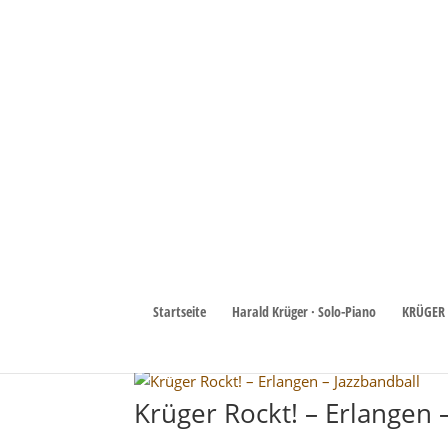
Krüger Rockt! – Brühl (B
von
Harald Krueger
|
Apr. 21, 2026
Startseite
Harald Krüger · Solo-Piano
KRÜGER 
Krüger Rockt! bei der Straßenkerwe in Brühl 
2026, ab 20:30 Uhr.
Krüger Rockt! – Erlangen 