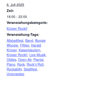
6. Juli 2025
Zeit:
18:00 - 22:00
Veranstaltungskategorie:
Krüger Rockt!
Veranstaltung-Tags:
Altstadtfest
,
Band
,
Boogie
Woogie
,
Fifties
,
Harald
Krüger
,
Kaiserslautern
,
Krüger Rockt!
,
Live-Musik
,
Oldies
,
Open-Air
,
Pianist
,
Piano
,
Rock
,
Rock'n'Roll
,
Rockabilly
,
Stadtfest
,
Unionsplatz