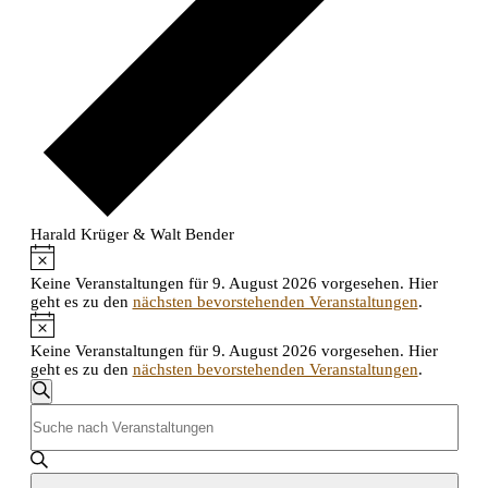
Harald Krüger & Walt Bender
Hinweis
Veranstaltungen
Keine Veranstaltungen für 9. August 2026 vorgesehen. Hier
für
geht es zu den
nächsten bevorstehenden Veranstaltungen
.
Hinweis
9.
Keine Veranstaltungen für 9. August 2026 vorgesehen. Hier
August
geht es zu den
nächsten bevorstehenden Veranstaltungen
.
Veranstaltungen
2026
Suche
Bitte
Suche
Schlüsselwort
eingeben.
und
Suche
nach