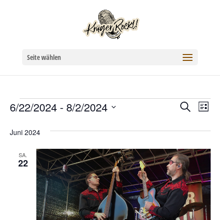
Seite wählen
Veranstaltungen
6/22/2024
 - 
8/2/2024
Verans
Ver
Suche
Liste
Datum
Ans
Suche
Juni 2024
wählen.
Nav
und
SA.
22
Ansich
Naviga