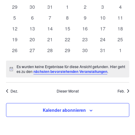
Nav
0
0
0
0
0
0
und
0
29
30
31
1
2
3
4
von
Veranstaltungen
Veranstaltungen
Veranstaltungen
Veranstaltungen
Veranstaltungen
Veranstaltunge
Veranst
0
0
0
0
0
0
0
5
6
7
8
9
10
11
Ansich
Veranstaltungen
Veranstaltungen
Veranstaltungen
Veranstaltungen
Veranstaltungen
Veranstaltungen
Veranstaltungen
Veranst
0
0
0
0
0
0
0
12
13
14
15
16
17
18
Naviga
Veranstaltungen
Veranstaltungen
Veranstaltungen
Veranstaltungen
Veranstaltungen
Veranstaltungen
Veranst
0
0
0
0
0
0
0
19
20
21
22
23
24
25
Veranstaltungen
Veranstaltungen
Veranstaltungen
Veranstaltungen
Veranstaltungen
Veranstaltungen
Veranst
0
0
0
0
0
0
0
26
27
28
29
30
31
1
Veranstaltungen
Veranstaltungen
Veranstaltungen
Veranstaltungen
Veranstaltungen
Veranstaltungen
Veranst
Es wurden keine Ergebnisse für diese Ansicht gefunden. Hier geht
Hinweis
es zu den
nächsten bevorstehenden Veranstaltungen
.
Dez.
Dieser Monat
Feb.
Kalender abonnieren