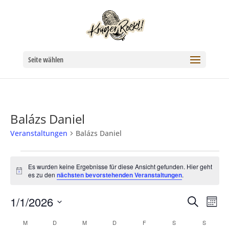
Seite wählen
Balázs Daniel
Veranstaltungen
Balázs Daniel
Veranstaltungen
Es wurden keine Ergebnisse für diese Ansicht gefunden. Hier geht
Hinweis
es zu den
nächsten bevorstehenden Veranstaltungen
.
1/1/2026
Verans
Ver
Suche
Mona
Datum
Ans
Suche
Kalender
M
MONTAG
D
DIENSTAG
M
MITTWOCH
D
DONNERSTAG
F
FREITAG
S
SAMSTAG
S
SONNT
wählen.