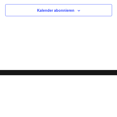
Ansich
Kalender abonnieren
Naviga