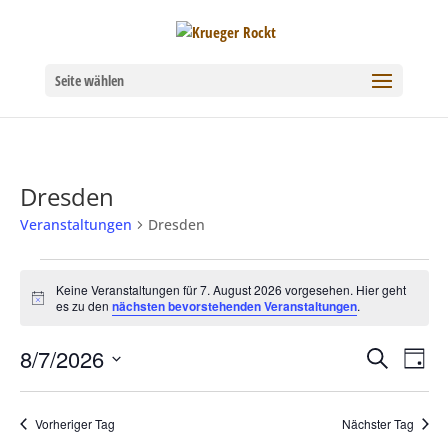
Seite wählen
Dresden
Veranstaltungen
Dresden
Veranstaltungen
Keine Veranstaltungen für 7. August 2026 vorgesehen. Hier geht
Hinweis
es zu den
nächsten bevorstehenden Veranstaltungen
.
für
7.
8/7/2026
Verans
Ver
Suche
Tag
Datum
August
Ans
Suche
wählen.
Nav
Vorheriger Tag
Nächster Tag
2026
und