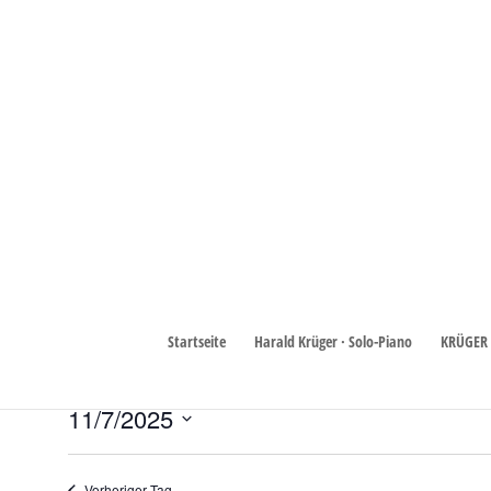
Duo
Veranstaltungen
Duo
Veranstaltungen
Startseite
Harald Krüger · Solo-Piano
KRÜGER 
Keine Veranstaltungen für 7. November 2025 vorgesehen. Hie
Hinweis
für
11/7/2025
7.
Datum
November
wählen.
Vorheriger Tag