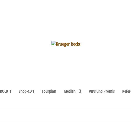
ROCKT!
Shop-CD’s
Tourplan
Medien
VIPs und Promis
Refer
r geht es zu den
nächsten bevorstehenden Veranstaltungen
.