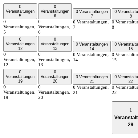
0
0
Veranstaltungen
Veranstaltungen
0 Veranstaltungen
0 Veranstalt
5
6
7
8
0
0
0 Veranstaltungen,
0 Veranstaltu
Veranstaltungen,
Veranstaltungen,
7
8
5
6
0
0
Veranstaltungen
Veranstaltungen
0 Veranstaltungen
0 Veranstalt
12
13
14
15
0
0
0 Veranstaltungen,
0 Veranstaltu
Veranstaltungen,
Veranstaltungen,
14
15
12
13
0
0
Veranstaltungen
Veranstaltungen
0 Veranstaltungen
0 Veranstalt
19
20
21
22
0
0
0 Veranstaltungen,
0 Veranstaltu
Veranstaltungen,
Veranstaltungen,
21
22
19
20
1
Veranstal
29