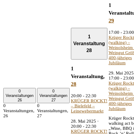
1
Veranstalt
29
17:00
-
23:00
1
Krüger Rockt
(walking) –
Veranstaltung
Weinolsheim
28
Weingut Gröh
400-jähriges
Jubiläum
1
29. Mai 2025
Veranstaltung,
17:00
-
23:00
Krüger Rockt
28
(walking) –
0
0
Weinolsheim
Veranstaltungen
Veranstaltungen
20:00
-
22:30
Weingut Gröh
26
27
KRÜGER ROCKT!
400-jähriges
0
0
– Bielefeld –
Jubiläum
Veranstaltungen,
Veranstaltungen,
Leinewebermarkt
26
27
Krüger Rockt!
28. Mai 2025 ·
walking act 
20:00
-
22:30
„Wine, BBQ
KRÜGER ROCKT!
Rock ’n’ Roll