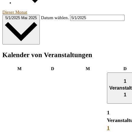
Dieser Monat
Datum wählen.
5/1/2025
Mai 2025
Kalender von Veranstaltungen
Montag
Dienstag
Mittwoch
Do
M
D
M
D
1
Veranstal
1
1
Veranstalt
1