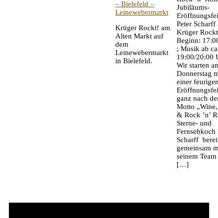
– Bielefeld –
Jubiläums-
Leinewebermarkt
Eröffnungsfei
Peter Scharff
Krüger Rockt! am
Krüger Rockt
Alten Markt auf
Beginn: 17:0
dem
; Musik ab ca
Leinewebermarkt
19:00/20:00 
in Bielefeld.
Wir starten a
Donnerstag m
einer feurige
Eröffnungsfei
ganz nach d
Motto „Wine
& Rock ’n’ Ro
Sterne- und
Fernsehkoch 
Scharff berei
gemeinsam m
seinem Team 
[…]