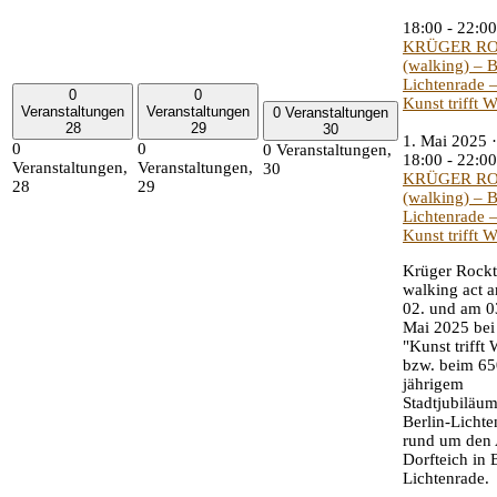
18:00
-
22:00
KRÜGER RO
(walking) – B
Lichtenrade 
0
0
Kunst trifft 
Veranstaltungen
Veranstaltungen
0 Veranstaltungen
28
29
30
1. Mai 2025 ·
0
0
0 Veranstaltungen,
18:00
-
22:00
Veranstaltungen,
Veranstaltungen,
30
KRÜGER RO
28
29
(walking) – B
Lichtenrade 
Kunst trifft 
Krüger Rockt!
walking act 
02. und am 0
Mai 2025 bei
"Kunst trifft
bzw. beim 65
jährigem
Stadtjubiläu
Berlin-Lichte
rund um den 
Dorfteich in 
Lichtenrade.