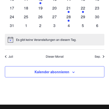
Naviga
Veranstaltungen
Veranstaltungen
Veranstaltung
Veranstaltungen
Veranstaltungen
Veranstaltungen
Veranst
0
0
0
0
1
1
0
17
18
19
20
21
22
23
Veranstaltungen
Veranstaltungen
Veranstaltungen
Veranstaltungen
Veranstaltung
Veranstaltung
Veranst
0
0
0
0
1
0
0
24
25
26
27
28
29
30
Veranstaltungen
Veranstaltungen
Veranstaltungen
Veranstaltungen
Veranstaltung
Veranstaltungen
Veranst
0
0
0
0
0
0
0
31
1
2
3
4
5
6
Veranstaltungen
Veranstaltungen
Veranstaltungen
Veranstaltungen
Veranstaltungen
Veranstaltunge
Veranst
Es gibt keine Veranstaltungen an diesem Tag.
Hinweis
Juli
Dieser Monat
Sep.
Kalender abonnieren