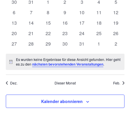
0
0
0
0
0
0
und
0
30
31
1
2
3
4
5
von
Veranstaltungen
Veranstaltungen
Veranstaltungen
Veranstaltungen
Veranstaltungen
Veranstaltunge
Veranst
0
0
0
0
0
0
0
6
7
8
9
10
11
12
Ansich
Veranstaltungen
Veranstaltungen
Veranstaltungen
Veranstaltungen
Veranstaltungen
Veranstaltungen
Veranstaltungen
Veranst
0
0
0
0
0
0
0
13
14
15
16
17
18
19
Naviga
Veranstaltungen
Veranstaltungen
Veranstaltungen
Veranstaltungen
Veranstaltungen
Veranstaltungen
Veranst
0
0
0
0
0
0
0
20
21
22
23
24
25
26
Veranstaltungen
Veranstaltungen
Veranstaltungen
Veranstaltungen
Veranstaltungen
Veranstaltungen
Veranst
0
0
0
0
0
0
0
27
28
29
30
31
1
2
Veranstaltungen
Veranstaltungen
Veranstaltungen
Veranstaltungen
Veranstaltungen
Veranstaltunge
Veranst
Es wurden keine Ergebnisse für diese Ansicht gefunden. Hier geht
Hinweis
es zu den
nächsten bevorstehenden Veranstaltungen
.
Dez.
Dieser Monat
Feb.
Kalender abonnieren