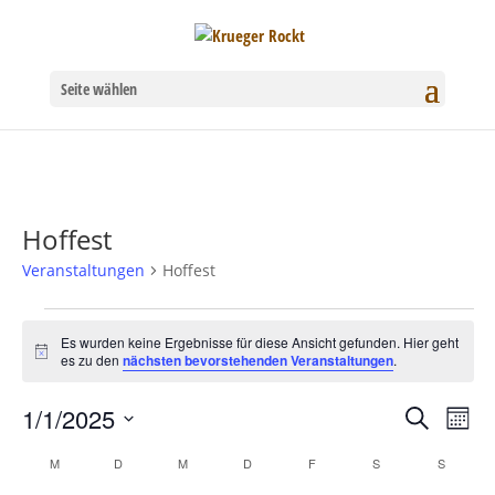
Seite wählen
Hoffest
Veranstaltungen
Hoffest
Veranstaltungen
Es wurden keine Ergebnisse für diese Ansicht gefunden. Hier geht
Hinweis
es zu den
nächsten bevorstehenden Veranstaltungen
.
1/1/2025
Verans
Ver
Suche
Mona
Datum
Ans
Suche
Kalender
M
MONTAG
D
DIENSTAG
M
MITTWOCH
D
DONNERSTAG
F
FREITAG
S
SAMSTAG
S
SONNT
wählen.
Nav