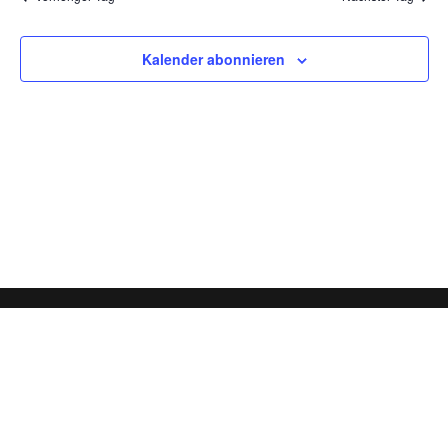
2026
und
Ansich
Kalender abonnieren
Naviga