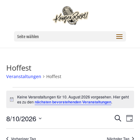
Seite wählen
Hoffest
Veranstaltungen
Hoffest
Veranstaltungen
Keine Veranstaltungen für 10. August 2026 vorgesehen. Hier geht
Hinweis
es zu den
nächsten bevorstehenden Veranstaltungen
.
für
10.
8/10/2026
Verans
Ver
Suche
Tag
Datum
August
Ans
Suche
wählen.
Nav
Vorheriger Tag
Nächster Tag