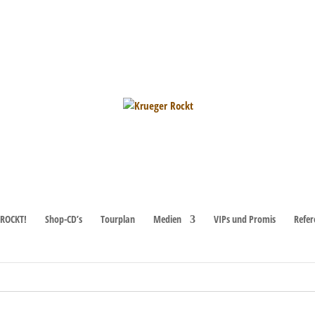
ROCKT!
Shop-CD’s
Tourplan
Medien
VIPs und Promis
Refer
r geht es zu den
nächsten bevorstehenden Veranstaltungen
.