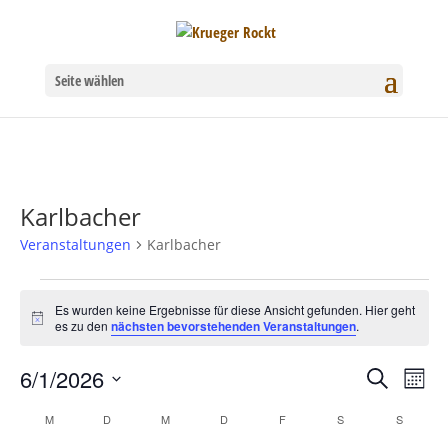
Seite wählen
Karlbacher
Veranstaltungen
Karlbacher
Veranstaltungen
Es wurden keine Ergebnisse für diese Ansicht gefunden. Hier geht
Hinweis
es zu den
nächsten bevorstehenden Veranstaltungen
.
6/1/2026
Verans
Ver
Suche
Mona
Datum
Ans
Suche
Kalender
M
MONTAG
D
DIENSTAG
M
MITTWOCH
D
DONNERSTAG
F
FREITAG
S
SAMSTAG
S
SONNT
wählen.
Nav