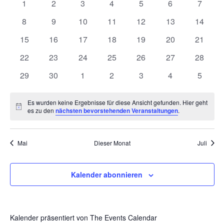
0
0
0
0
0
0
und
0
1
2
3
4
5
6
7
von
Veranstaltungen
Veranstaltungen
Veranstaltungen
Veranstaltungen
Veranstaltungen
Veranstaltunge
Veranst
0
0
0
0
0
0
0
8
9
10
11
12
13
14
Ansich
Veranstaltungen
Veranstaltungen
Veranstaltungen
Veranstaltungen
Veranstaltungen
Veranstaltungen
Veranstaltungen
Veranst
0
0
0
0
0
0
0
15
16
17
18
19
20
21
Naviga
Veranstaltungen
Veranstaltungen
Veranstaltungen
Veranstaltungen
Veranstaltungen
Veranstaltungen
Veranst
0
0
0
0
0
0
0
22
23
24
25
26
27
28
Veranstaltungen
Veranstaltungen
Veranstaltungen
Veranstaltungen
Veranstaltungen
Veranstaltungen
Veranst
0
0
0
0
0
0
0
29
30
1
2
3
4
5
Veranstaltungen
Veranstaltungen
Veranstaltungen
Veranstaltungen
Veranstaltungen
Veranstaltunge
Veranst
Es wurden keine Ergebnisse für diese Ansicht gefunden. Hier geht
Hinweis
es zu den
nächsten bevorstehenden Veranstaltungen
.
Mai
Dieser Monat
Juli
Kalender abonnieren
Kalender präsentiert von
The Events Calendar