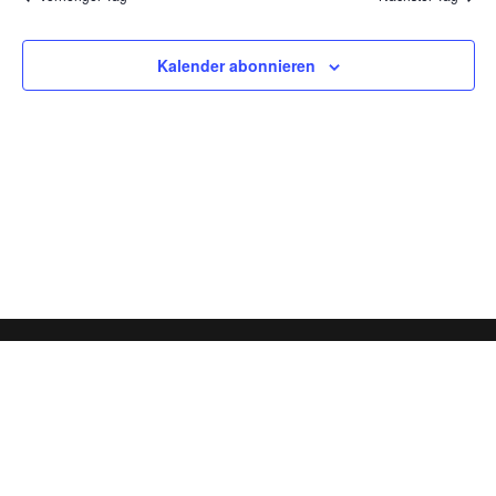
2023
und
Ansich
Kalender abonnieren
Naviga