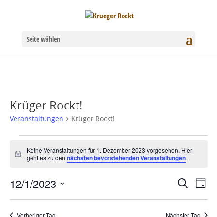
Seite wählen
Krüger Rockt!
Veranstaltungen
Krüger Rockt!
Veranstaltungen
Keine Veranstaltungen für 1. Dezember 2023 vorgesehen. Hier
Hinweis
geht es zu den
nächsten bevorstehenden Veranstaltungen
.
für
1.
12/1/2023
Verans
Ver
Suche
Tag
Datum
Dezember
Ans
Suche
wählen.
Nav
Vorheriger Tag
Nächster Tag