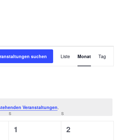
Veranstaltung
ranstaltungen suchen
Liste
Monat
Tag
Ansichten-
Navigation
stehenden Veranstaltungen
.
S
SAMSTAG
S
SONNTAG
0
0
1
2
ungen,
Veranstaltungen,
Veranstaltungen,