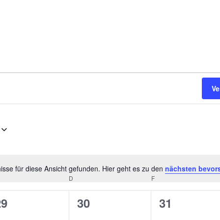
Ve
sse für diese Ansicht gefunden. Hier geht es zu den
nächsten bevor
Hinweis
TTWOCH
D
DONNERSTAG
F
FREITAG
0
0
0
29
30
31
n,
eranstaltungen,
Veranstaltungen,
Veranstalt