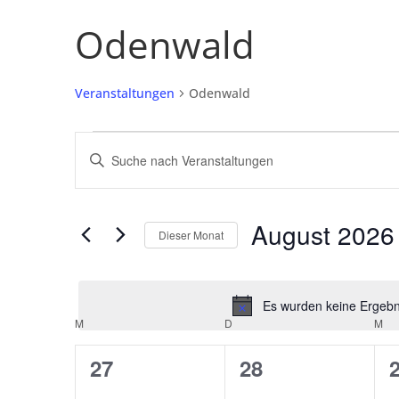
Odenwald
Veranstaltungen
Odenwald
Veranstaltungen
Veranstaltungen
Bitte
Schlüsselwort
Suche
eingeben.
und
Suche
August 2026
Dieser Monat
nach
Ansichten,
Datum
Veranstaltungen
Navigation
wählen.
Schlüsselwort.
Es wurden keine Ergebni
M
MONTAG
D
DIENSTAG
M
MI
Kalender
von
0
0
27
28
Veranstaltungen,
Veranstaltunge
V