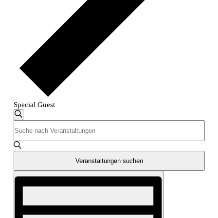
Special Guest
Veranstaltungen
Veranstaltungen
Suche
Bitte
Suche
Schlüsselwort
eingeben.
und
Suche
nach
Veranstaltungen suchen
Ansichten,
Veranstaltungen
Schlüsselwort.
Veranstaltung
Navigation
Ansichten-
Navigation