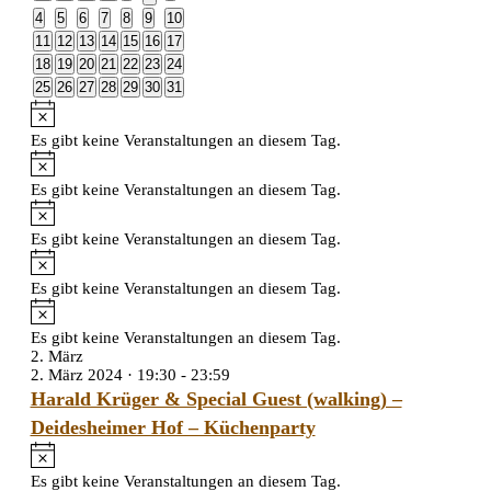
von
Veranstaltungen
Veranstaltungen
Veranstaltungen
Veranstaltungen
Veranstaltungen
Veranstaltungen
Veranstaltung
0
0
0
0
0
0
0
4
5
6
7
8
9
10
Veranstaltungen
Veranstaltungen
Veranstaltungen
Veranstaltungen
Veranstaltungen
Veranstaltungen
Veranstaltungen
Veranstaltungen
0
0
0
0
0
0
0
11
12
13
14
15
16
17
Veranstaltungen
Veranstaltungen
Veranstaltungen
Veranstaltungen
Veranstaltungen
Veranstaltungen
Veranstaltungen
0
0
0
0
0
0
0
18
19
20
21
22
23
24
Veranstaltungen
Veranstaltungen
Veranstaltungen
Veranstaltungen
Veranstaltungen
Veranstaltungen
Veranstaltungen
0
0
0
0
0
0
0
25
26
27
28
29
30
31
Veranstaltungen
Veranstaltungen
Veranstaltungen
Veranstaltungen
Veranstaltungen
Veranstaltungen
Veranstaltungen
Hinweis
Es gibt keine Veranstaltungen an diesem Tag.
Hinweis
Es gibt keine Veranstaltungen an diesem Tag.
Hinweis
Es gibt keine Veranstaltungen an diesem Tag.
Hinweis
Es gibt keine Veranstaltungen an diesem Tag.
Hinweis
Es gibt keine Veranstaltungen an diesem Tag.
2. März
2. März 2024 · 19:30
-
23:59
Harald Krüger & Special Guest (walking) –
Deidesheimer Hof – Küchenparty
Hinweis
Es gibt keine Veranstaltungen an diesem Tag.