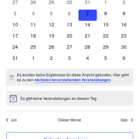
0
0
0
0
0
0
und
0
27
28
29
30
31
1
2
von
Veranstaltungen
Veranstaltungen
Veranstaltungen
Veranstaltungen
Veranstaltungen
Veranstaltunge
Veranst
0
0
0
0
0
0
0
3
4
5
6
7
8
9
Ansich
Veranstaltungen
Veranstaltungen
Veranstaltungen
Veranstaltungen
Veranstaltungen
Veranstaltungen
Veranstaltunge
Veranst
0
0
0
0
0
0
0
10
11
12
13
14
15
16
Naviga
Veranstaltungen
Veranstaltungen
Veranstaltungen
Veranstaltungen
Veranstaltungen
Veranstaltungen
Veranst
0
0
0
0
0
0
0
17
18
19
20
21
22
23
Veranstaltungen
Veranstaltungen
Veranstaltungen
Veranstaltungen
Veranstaltungen
Veranstaltungen
Veranst
0
0
0
0
0
0
0
24
25
26
27
28
29
30
Veranstaltungen
Veranstaltungen
Veranstaltungen
Veranstaltungen
Veranstaltungen
Veranstaltungen
Veranst
0
0
0
0
0
0
0
31
1
2
3
4
5
6
Veranstaltungen
Veranstaltungen
Veranstaltungen
Veranstaltungen
Veranstaltungen
Veranstaltunge
Veranst
Es wurden keine Ergebnisse für diese Ansicht gefunden. Hier geht
Hinweis
es zu den
nächsten bevorstehenden Veranstaltungen
.
Es gibt keine Veranstaltungen an diesem Tag.
Hinweis
Juli
Dieser Monat
Sep.