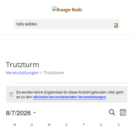
Seite wählen
Trutzturm
Veranstaltungen
Trutzturm
Veranstaltungen
Es wurden keine Ergebnisse für diese Ansicht gefunden. Hier geht
Hinweis
es zu den
nächsten bevorstehenden Veranstaltungen
.
8/7/2026
Verans
Ver
Suche
Mona
Datum
Ans
Suche
Kalender
M
MONTAG
D
DIENSTAG
M
MITTWOCH
D
DONNERSTAG
F
FREITAG
S
SAMSTAG
S
SONNT
wählen.
Nav