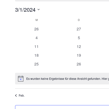
3/1/2024
Datum
wählen.
M
MONTAG
D
DIENSTAG
Kalender
0
0
von
26
27
Veranstaltungen
Veranstaltungen
Veranstaltungen
0
0
4
5
Veranstaltungen
Veranstaltungen
0
0
11
12
Veranstaltungen
Veranstaltungen
0
0
18
19
Veranstaltungen
Veranstaltungen
0
0
25
26
Veranstaltungen
Veranstaltungen
Es wurden keine Ergebnisse für diese Ansicht gefunden. Hier 
Hinweis
Feb.