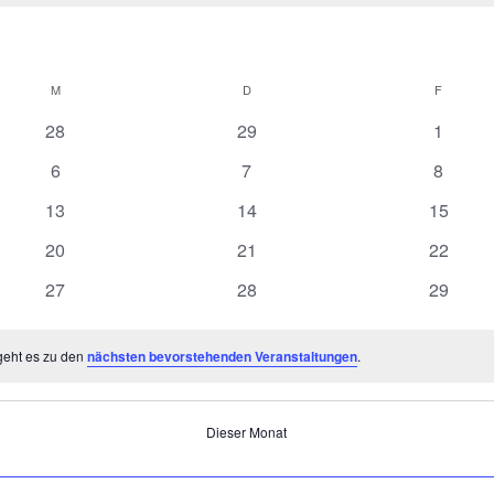
M
MITTWOCH
D
DONNERSTAG
F
FREITA
0
0
0
28
29
1
Veranstaltungen
Veranstaltungen
Veranst
0
0
0
6
7
8
Veranstaltungen
Veranstaltungen
Veranst
0
0
0
13
14
15
Veranstaltungen
Veranstaltungen
Veranst
0
0
0
20
21
22
Veranstaltungen
Veranstaltungen
Veranst
0
0
0
27
28
29
Veranstaltungen
Veranstaltungen
Veranst
geht es zu den
nächsten bevorstehenden Veranstaltungen
.
Dieser Monat