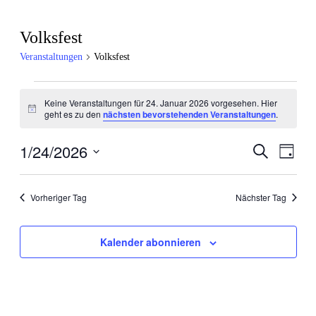
Volksfest
Veranstaltungen
Volksfest
Veranstaltungen
Keine Veranstaltungen für 24. Januar 2026 vorgesehen. Hier
Hinweis
für
geht es zu den
nächsten bevorstehenden Veranstaltungen
.
24.
1/24/2026
Veran
Veranstal
Suche
Tag
Januar
Ansic
Datum
Suche
wählen.
2026
Navig
und
Vorheriger Tag
Nächster Tag
Ansichten
Kalender abonnieren
Navigatio