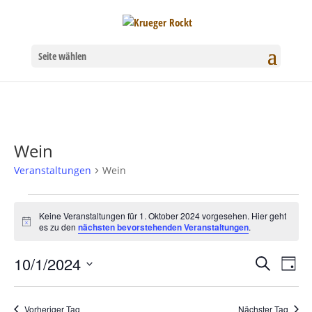
Seite wählen
Wein
Veranstaltungen
Wein
Veranstaltungen
Keine Veranstaltungen für 1. Oktober 2024 vorgesehen. Hier geht
Hinweis
es zu den
nächsten bevorstehenden Veranstaltungen
.
für
1.
10/1/2024
Verans
Ver
Suche
Tag
Datum
Oktober
Ans
Suche
wählen.
Nav
Vorheriger Tag
Nächster Tag