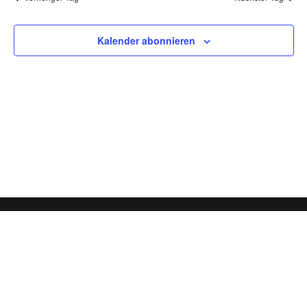
2024
und
Ansich
Kalender abonnieren
Naviga