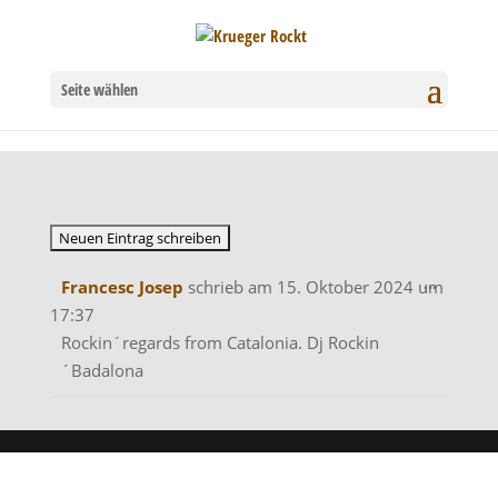
Seite wählen
Diese
...
Francesc Josep
schrieb am
15. Oktober 2024
um
Metabo
17:37
ein-/aus
Rockin´regards from Catalonia. Dj Rockin
´Badalona