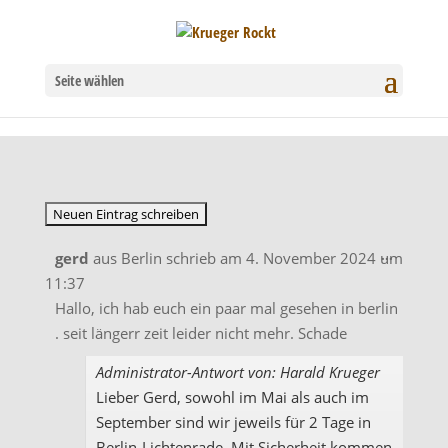
Seite wählen
Diese
...
gerd
aus
Berlin
schrieb am
4. November 2024
um
Metabo
11:37
ein-/aus
Hallo, ich hab euch ein paar mal gesehen in berlin
. seit längerr zeit leider nicht mehr. Schade
Administrator-Antwort von: Harald Krueger
Lieber Gerd, sowohl im Mai als auch im
September sind wir jeweils für 2 Tage in
Berlin-Lichtenrade. Mit Sicherheit kommen