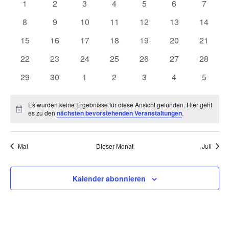
0
0
0
0
0
0
und
0
1
2
3
4
5
6
7
von
Veranstaltungen
Veranstaltungen
Veranstaltungen
Veranstaltungen
Veranstaltungen
Veranstaltunge
Veranst
0
0
0
0
0
0
0
8
9
10
11
12
13
14
Ansich
Veranstaltungen
Veranstaltungen
Veranstaltungen
Veranstaltungen
Veranstaltungen
Veranstaltungen
Veranstaltungen
Veranst
0
0
0
0
0
0
0
15
16
17
18
19
20
21
Naviga
Veranstaltungen
Veranstaltungen
Veranstaltungen
Veranstaltungen
Veranstaltungen
Veranstaltungen
Veranst
0
0
0
0
0
0
0
22
23
24
25
26
27
28
Veranstaltungen
Veranstaltungen
Veranstaltungen
Veranstaltungen
Veranstaltungen
Veranstaltungen
Veranst
0
0
0
0
0
0
0
29
30
1
2
3
4
5
Veranstaltungen
Veranstaltungen
Veranstaltungen
Veranstaltungen
Veranstaltungen
Veranstaltunge
Veranst
Es wurden keine Ergebnisse für diese Ansicht gefunden. Hier geht
Hinweis
es zu den
nächsten bevorstehenden Veranstaltungen
.
Mai
Dieser Monat
Juli
Kalender abonnieren