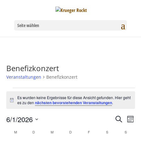
Seite wählen
Benefizkonzert
Veranstaltungen
Benefizkonzert
Veranstaltungen
Es wurden keine Ergebnisse für diese Ansicht gefunden. Hier geht
Hinweis
es zu den
nächsten bevorstehenden Veranstaltungen
.
6/1/2026
Verans
Ver
Suche
Mona
Datum
Ans
Suche
Kalender
M
MONTAG
D
DIENSTAG
M
MITTWOCH
D
DONNERSTAG
F
FREITAG
S
SAMSTAG
S
SONNT
wählen.
Nav