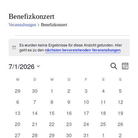
Benefizkonzert
Veranstaltungen
Benefizkonzert
Veranstaltungen
Es wurden keine Ergebnisse für diese Ansicht gefunden. Hier
Hinweis
geht es zu den
nächsten bevorstehenden Veranstaltungen
.
7/1/2026
Veran
Veranstal
Suche
Monat
Ansic
Datum
Suche
wählen.
M
MONTAG
D
DIENSTAG
M
MITTWOCH
D
DONNERSTAG
F
FREITAG
S
SAMSTAG
S
SONNTA
Kalender
Navig
und
0
0
0
0
0
0
0
von
29
30
1
2
3
4
5
Ansichten
Veranstaltungen
Veranstaltungen
Veranstaltungen
Veranstaltungen
Veranstaltungen
Veranstaltungen
Veransta
Veranstaltungen
0
0
0
0
0
0
0
6
7
8
9
10
11
12
Navigatio
Veranstaltungen
Veranstaltungen
Veranstaltungen
Veranstaltungen
Veranstaltungen
Veranstaltungen
Veransta
0
0
0
0
0
0
0
13
14
15
16
17
18
19
Veranstaltungen
Veranstaltungen
Veranstaltungen
Veranstaltungen
Veranstaltungen
Veranstaltungen
Veransta
0
0
0
0
0
0
0
20
21
22
23
24
25
26
Veranstaltungen
Veranstaltungen
Veranstaltungen
Veranstaltungen
Veranstaltungen
Veranstaltungen
Veransta
0
0
0
0
0
0
0
27
28
29
30
31
1
2