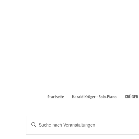
Harald Krüger
Startseite
Harald Krüger · Solo-Piano
KRÜGER 
Veranstaltungen
Harald Krüger
Veranstaltungen
Veranstaltungen
Bitte
Schlüsselwort
Suche
eingeben.