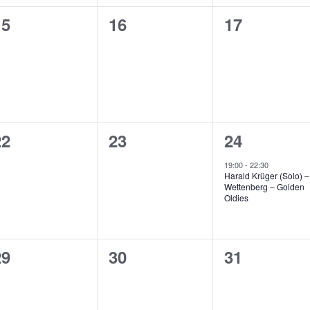
0
0
0
15
16
17
n,
eranstaltungen,
Veranstaltungen,
Veranstalt
0
0
1
22
23
24
n,
eranstaltungen,
Veranstaltungen,
Veranstalt
19:00
-
22:30
Harald Krüger (Solo) –
Wettenberg – Golden
Oldies
0
0
0
29
30
31
n,
eranstaltungen,
Veranstaltungen,
Veranstalt