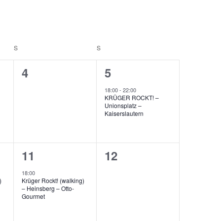
Navigation
S
SAMSTAG
S
SONNTAG
0
1
4
5
ungen,
Veranstaltungen,
Veranstaltung,
18:00
-
22:00
KRÜGER ROCKT! –
Unionsplatz –
Kaiserslautern
1
0
11
12
ung,
Veranstaltung,
Veranstaltungen,
18:00
)
Krüger Rockt! (walking)
– Heinsberg – Otto-
Gourmet