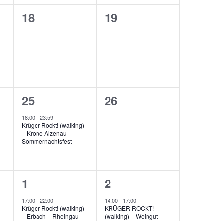
0
0
18
19
ungen,
Veranstaltungen,
Veranstaltungen,
1
0
25
26
ung,
Veranstaltung,
Veranstaltungen,
18:00
-
23:59
Krüger Rockt! (walking)
– Krone Alzenau –
Sommernachtsfest
1
1
1
2
ungen,
Veranstaltung,
Veranstaltung,
17:00
-
22:00
14:00
-
17:00
Krüger Rockt! (walking)
KRÜGER ROCKT!
– Erbach – Rheingau
(walking) – Weingut