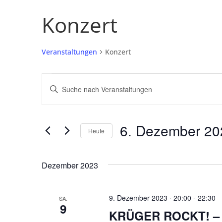
Konzert
Veranstaltungen
Konzert
Veranstaltungen
Veranstaltungen
Bitte
Schlüsselwort
Suche
eingeben.
und
Suche
6. Dezember 20
Heute
nach
Ansichten,
Datum
Veranstaltungen
Navigation
wählen.
Schlüsselwort.
Dezember 2023
9. Dezember 2023 · 20:00
-
22:30
SA.
9
KRÜGER ROCKT! – L