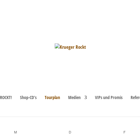
ROCKT!
Shop-CD’s
Tourplan
Medien
VIPs und Promis
Refer
geht es zu den
nächsten bevorstehenden Veranstaltungen
.
M
MITTWOCH
D
DONNERSTAG
F
FREITA