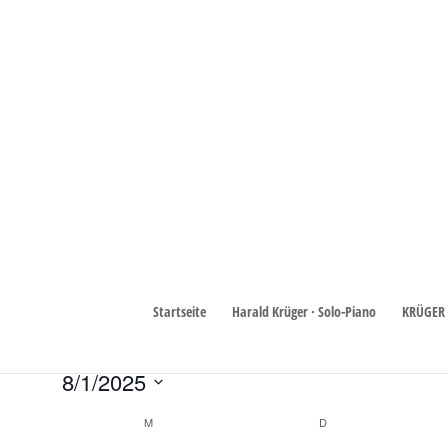
Schmuck
Veranstaltungen
Schmuck
Veranstaltungen
Startseite
Harald Krüger · Solo-Piano
KRÜGER 
Es wurden keine Ergebnisse für diese Ansicht gefunden. Hier 
Hinweis
8/1/2025
Datum
Kalender
M
MONTAG
D
DIENSTAG
wählen.