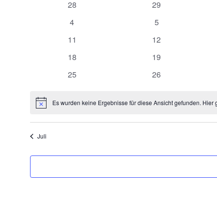
0
0
28
29
von
Veranstaltungen
Veranstaltungen
0
0
4
5
Veranstaltungen
Veranstaltungen
Veranstaltungen
0
0
11
12
Veranstaltungen
Veranstaltungen
0
0
18
19
Veranstaltungen
Veranstaltungen
0
0
25
26
Veranstaltungen
Veranstaltungen
Es wurden keine Ergebnisse für diese Ansicht gefunden. Hier 
Hinweis
Juli