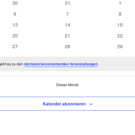
0
0
0
30
31
1
Veranstaltungen
Veranstaltungen
Veranst
0
0
0
6
7
8
Veranstaltungen
Veranstaltungen
Veranst
0
0
0
13
14
15
Veranstaltungen
Veranstaltungen
Veranst
0
0
0
20
21
22
Veranstaltungen
Veranstaltungen
Veranst
0
0
0
27
28
29
Veranstaltungen
Veranstaltungen
Veranst
geht es zu den
nächsten bevorstehenden Veranstaltungen
.
Dieser Monat
Kalender abonnieren