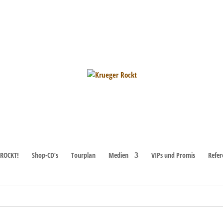
ROCKT!
Shop-CD’s
Tourplan
Medien
VIPs und Promis
Refer
eht es zu den
nächsten bevorstehenden Veranstaltungen
.