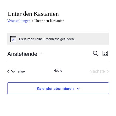
Unter den Kastanien
Veranstaltungen
Unter den Kastanien
Veranstaltungen
Es wurden keine Ergebnisse gefunden.
Hinweis
Anstehende
Veran
Veranstal
Suche
Liste
Ansic
Datum
Suche
wählen.
Navig
und
Heute
Nächste
Veranstaltungen
Vorherige
Veranstal
Ansichten
Navigatio
Kalender abonnieren