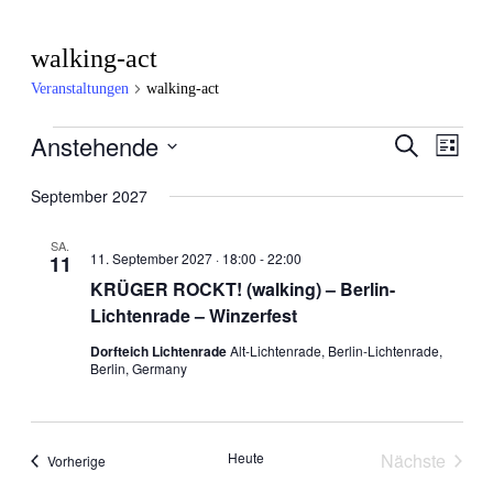
walking-act
Veranstaltungen
walking-act
Anstehende
Veranstaltungen
Veran
Veranstal
Suche
Liste
Ansic
Datum
Suche
wählen.
September 2027
Navig
und
SA.
Ansichten
11. September 2027 · 18:00
-
22:00
11
KRÜGER ROCKT! (walking) – Berlin-
Navigatio
Lichtenrade – Winzerfest
Dorfteich Lichtenrade
Alt-Lichtenrade, Berlin-Lichtenrade,
Berlin, Germany
Heute
Nächste
Veranstaltungen
Vorherige
Veranstal