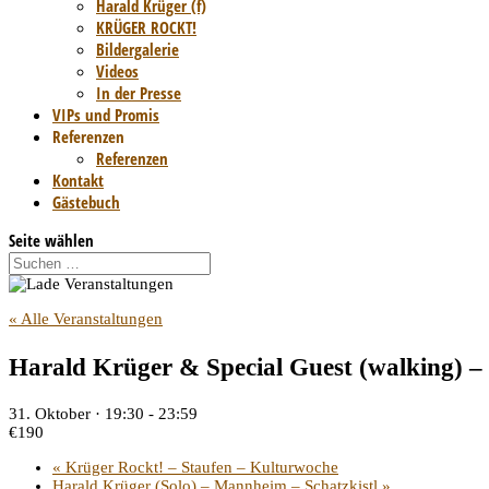
Harald Krüger (f)
KRÜGER ROCKT!
Bildergalerie
Videos
In der Presse
VIPs und Promis
Referenzen
Referenzen
Kontakt
Gästebuch
Seite wählen
« Alle Veranstaltungen
Harald Krüger & Special Guest (walking) 
31. Oktober · 19:30
-
23:59
€190
«
Krüger Rockt! – Staufen – Kulturwoche
Harald Krüger (Solo) – Mannheim – Schatzkistl
»