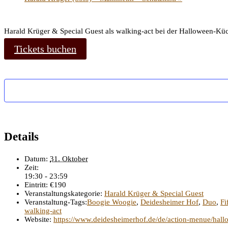
Harald Krüger & Special Guest als walking-act bei der Halloween-Kü
Tickets buchen
Details
Datum:
31. Oktober
Zeit:
19:30 - 23:59
Eintritt:
€190
Veranstaltungskategorie:
Harald Krüger & Special Guest
Veranstaltung-Tags:
Boogie Woogie
,
Deidesheimer Hof
,
Duo
,
Fi
walking-act
Website:
https://www.deidesheimerhof.de/de/action-menue/hal