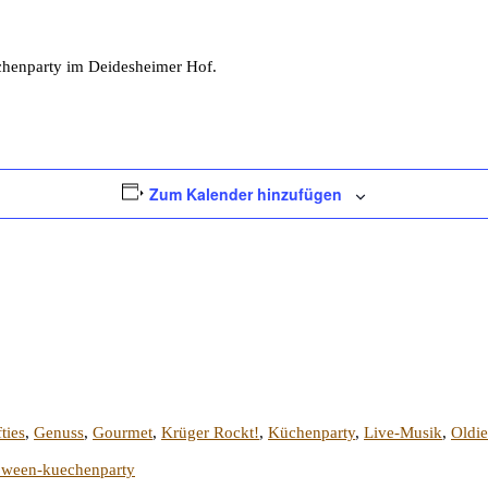
chenparty im Deidesheimer Hof.
Zum Kalender hinzufügen
fties
,
Genuss
,
Gourmet
,
Krüger Rockt!
,
Küchenparty
,
Live-Musik
,
Oldie
loween-kuechenparty