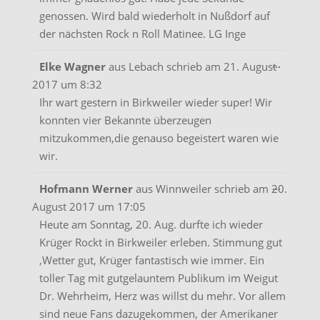
genossen. Wird bald wiederholt in Nußdorf auf
der nächsten Rock n Roll Matinee. LG Inge
Diese
...
Elke Wagner
aus
Lebach
schrieb am
21. August
Metabo
2017
um
8:32
ein-/aus
Ihr wart gestern in Birkweiler wieder super! Wir
konnten vier Bekannte überzeugen
mitzukommen,die genauso begeistert waren wie
wir.
Diese
...
Hofmann Werner
aus
Winnweiler
schrieb am
20.
Metabo
August 2017
um
17:05
ein-/aus
Heute am Sonntag, 20. Aug. durfte ich wieder
Krüger Rockt in Birkweiler erleben. Stimmung gut
,Wetter gut, Krüger fantastisch wie immer. Ein
toller Tag mit gutgelauntem Publikum im Weigut
Dr. Wehrheim, Herz was willst du mehr. Vor allem
sind neue Fans dazugekommen, der Amerikaner