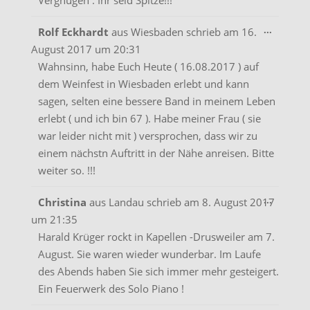
Vergnügen . Ihr seid Spitze!!!
Diese
...
Rolf Eckhardt
aus
Wiesbaden
schrieb am
16.
Metabo
August 2017
um
20:31
ein-/aus
Wahnsinn, habe Euch Heute ( 16.08.2017 ) auf
dem Weinfest in Wiesbaden erlebt und kann
sagen, selten eine bessere Band in meinem Leben
erlebt ( und ich bin 67 ). Habe meiner Frau ( sie
war leider nicht mit ) versprochen, dass wir zu
einem nächstn Auftritt in der Nähe anreisen. Bitte
weiter so. !!!
Diese
...
Christina
aus
Landau
schrieb am
8. August 2017
Metabo
um
21:35
ein-/aus
Harald Krüger rockt in Kapellen -Drusweiler am 7.
August. Sie waren wieder wunderbar. Im Laufe
des Abends haben Sie sich immer mehr gesteigert.
Ein Feuerwerk des Solo Piano !