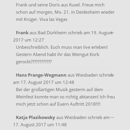
Frank und seine Doris aus Kusel. Freue mich
schon auf morgen, Mo. 21. in Deidesheim wieder
mit Krüger. Viva las Vegas
Diese
...
Frank
aus
Bad Dürkheim
schrieb am
19. August
Metabo
2017
um
12:27
ein-/aus
Unbeschreiblich. Euch muss man live erleben!
Gestern Abend habt ihr das Weingut Korb
gerockt????????????
Diese
...
Hans Prange-Wegmann
aus
Wiesbaden
schrieb
Metabo
am
17. August 2017
um
12:48
ein-/aus
Bei der großartigen Musik gesterm auf dem
Weinfest konnte man so richtig abtanzen! Ich freu
mich jetzt schon auf Euern Auftritt 2018!!!!
Diese
...
Katja Plazikowsky
aus
Wiesbaden
schrieb am
Metabo
17. August 2017
um
11:48
ein-/aus