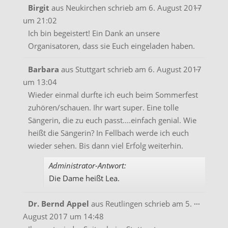
Diese
...
Birgit
aus
Neukirchen
schrieb am
6. August 2017
Metabo
um
21:02
ein-/aus
Ich bin begeistert! Ein Dank an unsere
Organisatoren, dass sie Euch eingeladen haben.
Diese
...
Barbara
aus
Stuttgart
schrieb am
6. August 2017
Metabo
um
13:04
ein-/aus
Wieder einmal durfte ich euch beim Sommerfest
zuhören/schauen. Ihr wart super. Eine tolle
Sängerin, die zu euch passt....einfach genial. Wie
heißt die Sängerin? In Fellbach werde ich euch
wieder sehen. Bis dann viel Erfolg weiterhin.
Administrator-Antwort:
Die Dame heißt Lea.
Diese
...
Dr. Bernd Appel
aus
Reutlingen
schrieb am
5.
Metabo
August 2017
um
14:48
ein-/aus