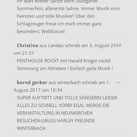
Ihr wart wieder Spitze beim Stuttgarter
Sommerfest; allererste Sahne. Immer Musik vom
Feinsten und tolle Musiker! Über den
Schlagzeuger freue ich mich immer ganz
besonders; Weltklasse!
Diese
...
Christina
aus
Landau
schrieb am
3. August 2017
Metabo
um
21:31
ein-/aus
PENTHOUSE ROCKT mit Harald Krüger rockt!
Stimmung zm Abheben ! Einfach geile Musik !
Diese
...
bernd gerber
aus
winterbach
schrieb am
1.
Metabo
August 2017
um
10:34
ein-/aus
SUPER AUFTRITT UND TOLLE SÄNGERIN LEIDER
ALLES ZU SCHNELL VORBI EGAL WERDE DIE
VERANSTALTUNG IN NEUNKIRCHEN
BESUCHEN:GRUSS HARLEY FREUNDE
WINTERBACH