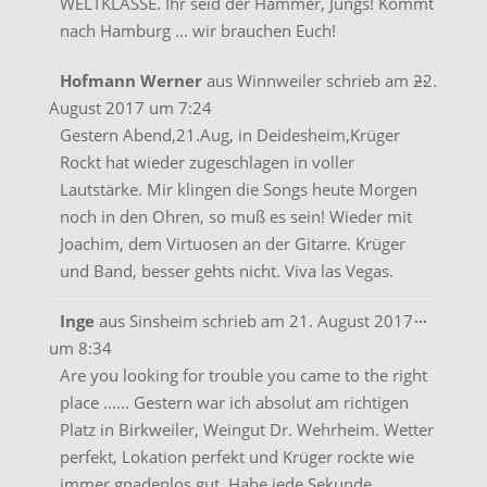
WELTKLASSE. Ihr seid der Hammer, Jungs! Kommt
nach Hamburg ... wir brauchen Euch!
Diese
...
Hofmann Werner
aus
Winnweiler
schrieb am
22.
Metabo
August 2017
um
7:24
ein-/aus
Gestern Abend,21.Aug, in Deidesheim,Krüger
Rockt hat wieder zugeschlagen in voller
Lautstärke. Mir klingen die Songs heute Morgen
noch in den Ohren, so muß es sein! Wieder mit
Joachim, dem Virtuosen an der Gitarre. Krüger
und Band, besser gehts nicht. Viva las Vegas.
Diese
...
Inge
aus
Sinsheim
schrieb am
21. August 2017
Metabo
um
8:34
ein-/aus
Are you looking for trouble you came to the right
place ...... Gestern war ich absolut am richtigen
Platz in Birkweiler, Weingut Dr. Wehrheim. Wetter
perfekt, Lokation perfekt und Krüger rockte wie
immer gnadenlos gut. Habe jede Sekunde