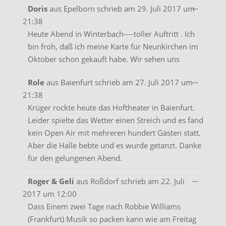
Diese
...
Doris
aus
Epelborn
schrieb am
29. Juli 2017
um
Metabo
21:38
ein-/aus
Heute Abend in Winterbach----toller Auftritt . Ich
bin froh, daß ich meine Karte für Neunkirchen im
Oktober schon gekauft habe. Wir sehen uns
Diese
...
Role
aus
Baienfurt
schrieb am
27. Juli 2017
um
Metabo
21:38
ein-/aus
Krüger rockte heute das Hoftheater in Baienfurt.
Leider spielte das Wetter einen Streich und es fand
kein Open Air mit mehreren hundert Gästen statt.
Aber die Halle bebte und es wurde getanzt. Danke
für den gelungenen Abend.
Diese
...
Roger & Geli
aus
Roßdorf
schrieb am
22. Juli
Metabo
2017
um
12:00
ein-/aus
Dass Einem zwei Tage nach Robbie Williams
(Frankfurt) Musik so packen kann wie am Freitag