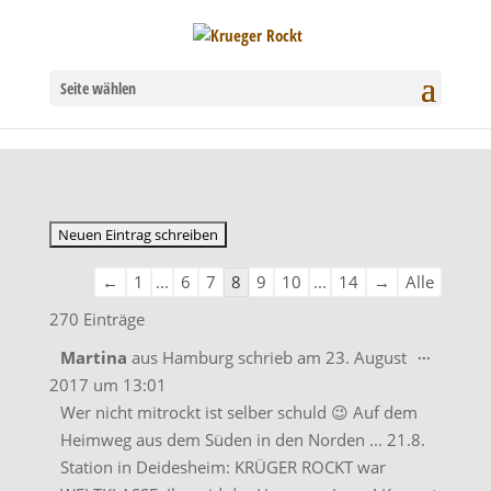
Seite wählen
Navigation
←
1
...
6
7
8
9
10
...
14
→
Alle
der
270 Einträge
Gästebuchliste
Diese
...
Martina
aus
Hamburg
schrieb am
23. August
Metabo
2017
um
13:01
ein-/aus
Wer nicht mitrockt ist selber schuld 😉 Auf dem
Heimweg aus dem Süden in den Norden ... 21.8.
Station in Deidesheim: KRÜGER ROCKT war