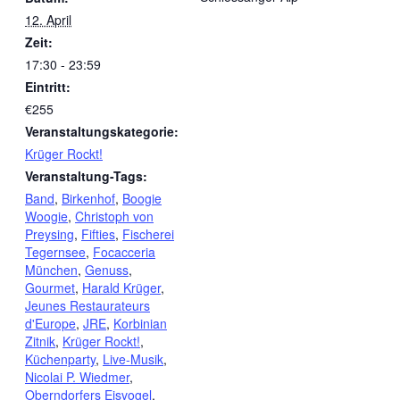
12. April
Zeit:
17:30 - 23:59
Eintritt:
€255
Veranstaltungskategorie:
Krüger Rockt!
Veranstaltung-Tags:
Band
,
Birkenhof
,
Boogie
Woogie
,
Christoph von
Preysing
,
Fifties
,
Fischerei
Tegernsee
,
Focacceria
München
,
Genuss
,
Gourmet
,
Harald Krüger
,
Jeunes Restaurateurs
d'Europe
,
JRE
,
Korbinian
Zitnik
,
Krüger Rockt!
,
Küchenparty
,
Live-Musik
,
Nicolai P. Wiedmer
,
Oberndorfers Eisvogel
,