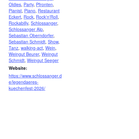
Oldies
,
Party
,
Pfronten
,
Pianist
,
Piano
,
Restaurant
Eckert
,
Rock
,
Rock'n'Roll
,
Rockabilly
,
Schlossanger
,
Schlossanger Alp
,
Sebastian Oberndorfer
,
Sebastian Schmidt
,
Show
,
Tanz
,
walking-act
,
Wein
,
Weingut Beurer
,
Weingut
Schmidt
,
Weingut Seeger
Website:
https://www.schlossanger.d
e/legendaeres-
kuechenfest-2026/